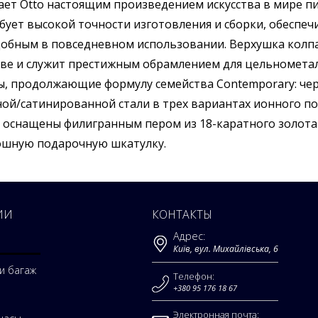
ет Otto настоящим произведением искусства в мире п
бует высокой точности изготовления и сборки, обеспеч
добным в повседневном использовании. Верхушка колпа
тве и служит престижным обрамлением для цельномета
ы, продолжающие формулу семейства Contemporary: чер
ой/сатинированной стали в трех вариантах ионного по
 оснащены филигранным пером из 18-каратного золота
ошную подарочную шкатулку.
ИИ
КОНТАКТЫ
Адрес:
Київ, вул. Михайлівська, 6
и багаж
Телефон:
+380 95 176 18 67
Электронная почта: