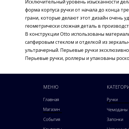
Исключительный уровень изысканности дела
форма корпуса ручки от начала до конца тре
грани, которые делают этот дизайн очень у
геометрически сложная деталь в производс
В конструкции Otto использованы материал
сапфировым стеклом и отделкой из зеркальн
ультрачерный. Перьевые ручки эксклюзивно
Перьевые ручки, роллеры и упакованы роск
МЕНЮ
КАТЕГОР
Главная
Ручки
Магазин
Чемоданы 
События
Запонки